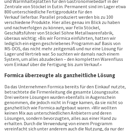
und Warmhalteplatten für den Gastronomiebedarf in der
Zentrale von Stöckel in Eutin. Permanent sind im Lager etwa
800 unterschiedliche Fertigprodukte für den
Verkauf lieferbar. Parallel produziert werden bis zu 100
verschiedene Produkte. Hier alles genau im Blick zu haben
und nachverfolgen zu können, war Felix Stöckel,
Geschäftsführer von Stöckel Söhne Metallwarenfabrik,
überaus wichtig: »Bis wir Formica einführten, hatten wir
lediglich ein eigen geschriebenes Programm auf Basis von
MS-DOS, das nicht mehr zeitgemäß und nur eine Lösung für
Lager und Vertrieb war. So suchten wir damals nach einem
System, um alles abzudecken – den kompletten Warenfluss
vom Einkauf über die Fertigung bis zum Verkauf.«
Formica überzeugte als ganzheitliche Lösung
Da das Unternehmen Formica bereits für den Einkauf nutzte,
betrachtete die Firmenleitung die gesamte Lösungssuite.
Drei weitere Lösungen wurden ebenfalls in Augenschein
genommen, die jedoch nicht in Frage kamen, da sie nicht so
ganzheitlich wie Formica aufgebaut waren. »Wir wollten
keinen Mix aus unterschiedlichen Anbietern und deren
Lösungen, sondern bevorzugten, alles aus einer Hand zu
erhalten. Durch die Verwendung von einem Programm
vereinfacht sich unter anderem auch die Nutzung, da nur der