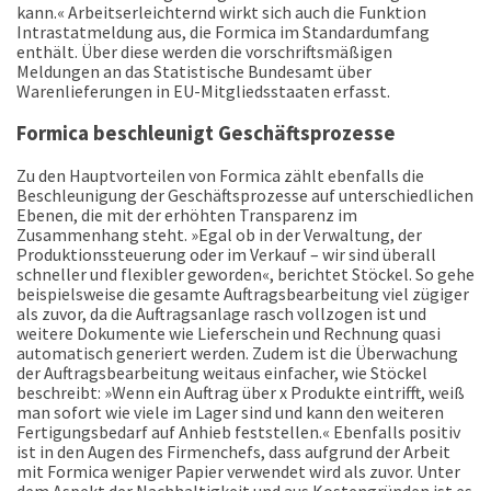
kann.« Arbeitserleichternd wirkt sich auch die Funktion
Intrastatmeldung aus, die Formica im Standardumfang
enthält. Über diese werden die vorschriftsmäßigen
Meldungen an das Statistische Bundesamt über
Warenlieferungen in EU-Mitgliedsstaaten erfasst.
Formica beschleunigt Geschäftsprozesse
Zu den Hauptvorteilen von Formica zählt ebenfalls die
Beschleunigung der Geschäftsprozesse auf unterschiedlichen
Ebenen, die mit der erhöhten Transparenz im
Zusammenhang steht. »Egal ob in der Verwaltung, der
Produktionssteuerung oder im Verkauf – wir sind überall
schneller und flexibler geworden«, berichtet Stöckel. So gehe
beispielsweise die gesamte Auftragsbearbeitung viel zügiger
als zuvor, da die Auftragsanlage rasch vollzogen ist und
weitere Dokumente wie Lieferschein und Rechnung quasi
automatisch generiert werden. Zudem ist die Überwachung
der Auftragsbearbeitung weitaus einfacher, wie Stöckel
beschreibt: »Wenn ein Auftrag über x Produkte eintrifft, weiß
man sofort wie viele im Lager sind und kann den weiteren
Fertigungsbedarf auf Anhieb feststellen.« Ebenfalls positiv
ist in den Augen des Firmenchefs, dass aufgrund der Arbeit
mit Formica weniger Papier verwendet wird als zuvor. Unter
dem Aspekt der Nachhaltigkeit und aus Kostengründen ist es