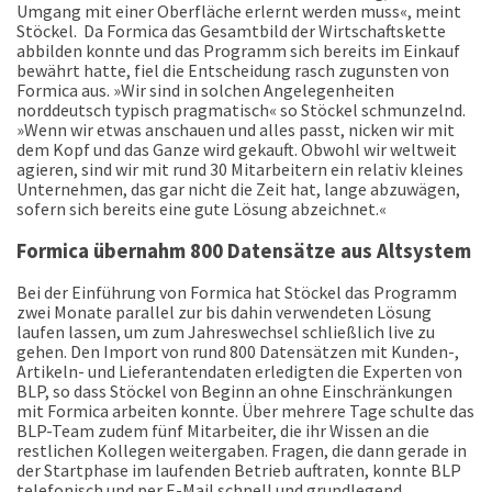
Umgang mit einer Oberfläche erlernt werden muss«, meint
Stöckel.
Da Formica das Gesamtbild der Wirtschaftskette
abbilden konnte und das Programm sich bereits im Einkauf
bewährt hatte, fiel die Entscheidung rasch zugunsten von
Formica aus. »Wir sind in solchen Angelegenheiten
norddeutsch typisch pragmatisch« so Stöckel schmunzelnd.
»Wenn wir etwas anschauen und alles passt, nicken wir mit
dem Kopf und das Ganze wird gekauft. Obwohl wir weltweit
agieren, sind wir mit rund 30 Mitarbeitern ein relativ kleines
Unternehmen, das gar nicht die Zeit hat, lange abzuwägen,
sofern sich bereits eine gute Lösung abzeichnet.«
Formica übernahm 800 Datensätze aus Altsystem
Bei der Einführung von Formica hat Stöckel das Programm
zwei Monate parallel zur bis dahin verwendeten Lösung
laufen lassen, um zum Jahreswechsel schließlich live zu
gehen. Den Import von rund 800 Datensätzen mit Kunden-,
Artikeln- und Lieferantendaten erledigten die Experten von
BLP, so dass Stöckel von Beginn an ohne Einschränkungen
mit Formica arbeiten konnte. Über mehrere Tage schulte das
BLP-Team zudem fünf Mitarbeiter, die ihr Wissen an die
restlichen Kollegen weitergaben. Fragen, die dann gerade in
der Startphase im laufenden Betrieb auftraten, konnte BLP
telefonisch und per E-Mail schnell und grundlegend