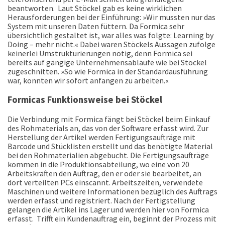
beantworten.
Laut Stöckel gab es keine wirklichen
Herausforderungen bei der Einführung: »Wir mussten nur das
System mit unseren Daten füttern. Da Formica sehr
übersichtlich gestaltet ist, war alles was folgte: Learning by
Doing – mehr nicht.« Dabei waren Stöckels Aussagen zufolge
keinerlei Umstrukturierungen nötig, denn Formica sei
bereits auf gängige Unternehmensabläufe wie bei Stöckel
zugeschnitten. »So wie Formica in der Standardausführung
war, konnten wir sofort anfangen zu arbeiten.«
Formicas Funktionsweise bei Stöckel
Die Verbindung mit Formica fängt bei Stöckel beim Einkauf
des Rohmaterials an, das von der Software erfasst wird. Zur
Herstellung der Artikel werden Fertigungsaufträge mit
Barcode und Stücklisten erstellt und das benötigte Material
bei den Rohmaterialien abgebucht. Die Fertigungsaufträge
kommen in die Produktionsabteilung, wo eine von 20
Arbeitskräften den Auftrag, den er oder sie bearbeitet, an
dort verteilten PCs einscannt. Arbeitszeiten, verwendete
Maschinen und weitere Informationen bezüglich des Auftrags
werden erfasst und registriert. Nach der Fertigstellung
gelangen die Artikel ins Lager und werden hier von Formica
erfasst.
Trifft ein Kundenauftrag ein, beginnt der Prozess mit